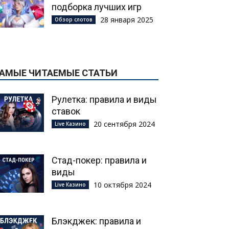
подборка лучших игр
28 января 2025
Обзор слотов
АМЫЕ ЧИТАЕМЫЕ СТАТЬИ
Рулетка: правила и виды
ставок
20 сентября 2024
Live Казино
Стад-покер: правила и
виды
10 октября 2024
Live Казино
Блэкджек: правила и