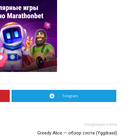
Telegram
Следующая статья
Greedy Alice — обзор слота (Yggdrasil)