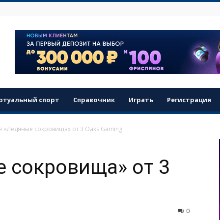
ртуальный спорт
Справочник
Играть
Регистрация
я «Ледяные сокровища» от 3 Oaks Gaming
 сокровища» от 3
0