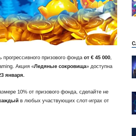
С
ь прогрессивного призового фонда
от € 45 000
,
aming. Акция «
Ледяные сокровища
» доступна
23 января.
азмере 10% от призового фонда, сделайте не
0 каждый
в любых участвующих слот-играх от