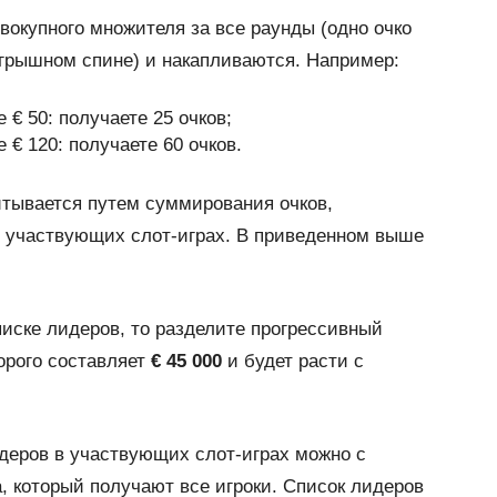
вокупного множителя за все раунды (одно очко
грышном спине) и накапливаются. Например:
 € 50: получаете 25 очков;
 € 120: получаете 60 очков.
итывается путем суммирования очков,
в участвующих слот-играх. В приведенном выше
писке лидеров, то разделите прогрессивный
орого составляет
€ 45 000
и будет расти с
деров в участвующих слот-играх можно с
 который получают все игроки. Список лидеров