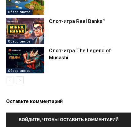
Обзор слотов
Слот-игра Reel Banks™
Обзор слотов
Слот-игра The Legend of
Musashi
Обзор слотов
Оставьте комментарий
ВОЙДИТЕ, ЧТОБЫ ОСТАВИТЬ КОММЕНТАРИЙ