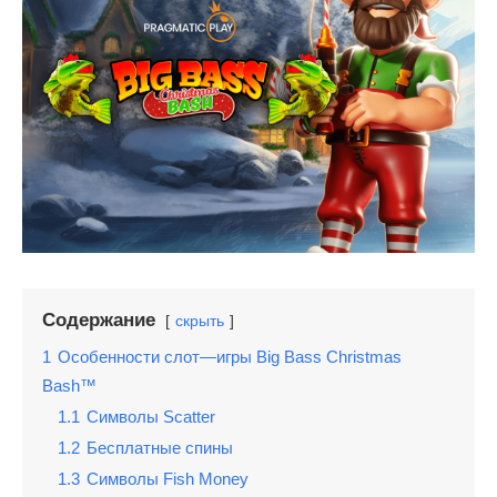
Содержание
скрыть
1
Особенности слот—игры Big Bass Christmas
Bash™
1.1
Символы Scatter
1.2
Бесплатные спины
1.3
Символы Fish Money