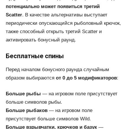
потенциально может появиться третий
Scatter
. В качестве альтернативы выступает
периодически опускающийся рыболовный крючок,
также способный открыть третий Scatter и
активировать бонусный раунд.
Бесплатные спины
Перед началом бонусного раунда случайным
образом выбираются
от 0 до 5 модификаторов
:
Больше рыбы
— на игровом поле присутствует
больше символов рыбы.
Больше рыбаков
— на игровом поле
присутствует больше символов Wild.
Больше взрывчатки, крючков и базук
—