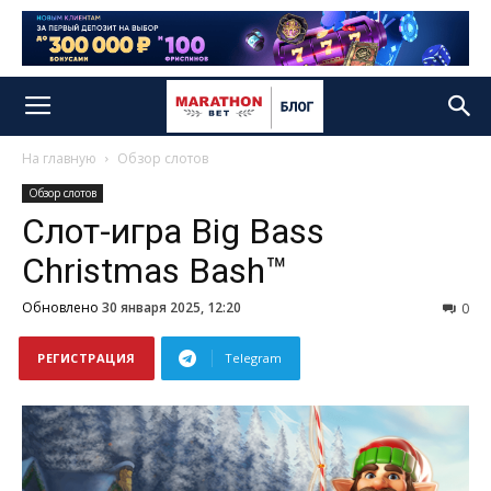
На главную
Обзор слотов
Обзор слотов
Слот-игра Big Bass
Christmas Bash™
Обновлено
30 января 2025, 12:20
0
РЕГИСТРАЦИЯ
Telegram