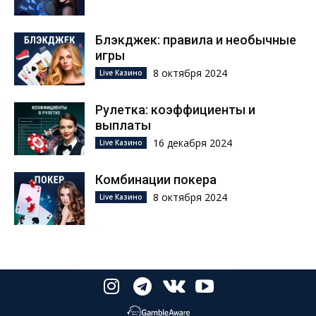
Блэкджек: правила и необычные
игры
8 октября 2024
Live Казино
Рулетка: коэффициенты и
выплаты
16 декабря 2024
Live Казино
Комбинации покера
8 октября 2024
Live Казино