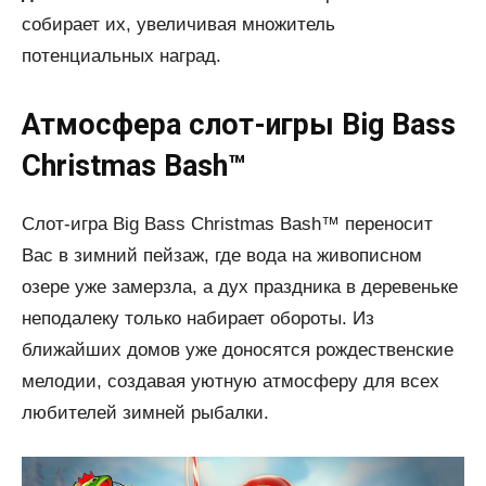
собирает их, увеличивая множитель
потенциальных наград.
Атмосфера слот-игры
Big
Bass
Christmas
Bash
™
Слот-игра Big Bass Christmas Bash™ переносит
Вас в зимний пейзаж, где вода на живописном
озере уже замерзла, а дух праздника в деревеньке
неподалеку только набирает обороты. Из
ближайших домов уже доносятся рождественские
мелодии, создавая уютную атмосферу для всех
любителей зимней рыбалки.