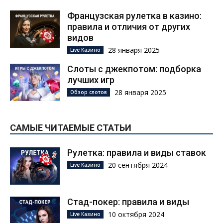
Французская рулетка в казино:
правила и отличия от других
видов
28 января 2025
Live Казино
Слоты с джекпотом: подборка
лучших игр
28 января 2025
Обзор слотов
САМЫЕ ЧИТАЕМЫЕ СТАТЬИ
Рулетка: правила и виды ставок
20 сентября 2024
Live Казино
Стад-покер: правила и виды
10 октября 2024
Live Казино