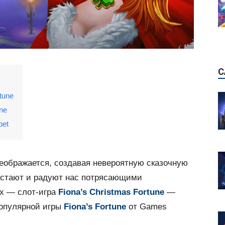
С
tune
ne
bet
реображается, создавая невероятную сказочную
тстают и радуют нас потрясающими
их — слот-игра
Fiona’s Christmas Fortune
—
популярной игры
Fiona’s Fortune
от Games