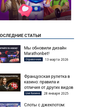
ОСЛЕДНИЕ СТАТЬИ
Мы обновили дизайн
Marathonbet!
13 марта 2026
Справочник
Французская рулетка в
казино: правила и
отличия от других видов
28 января 2025
Live Казино
Слоты с джекпотом: