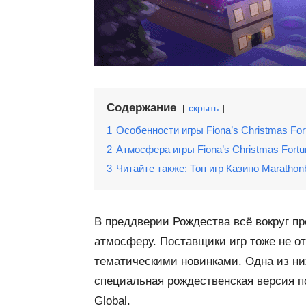
Содержание
скрыть
1
Особенности игры Fiona’s Christmas For
2
Атмосфера игры Fiona’s Christmas Fortu
3
Читайте также: Топ игр Казино Marathon
В преддверии Рождества всё вокруг п
атмосферу. Поставщики игр тоже не о
тематическими новинками. Одна из н
специальная рождественская версия 
Global.