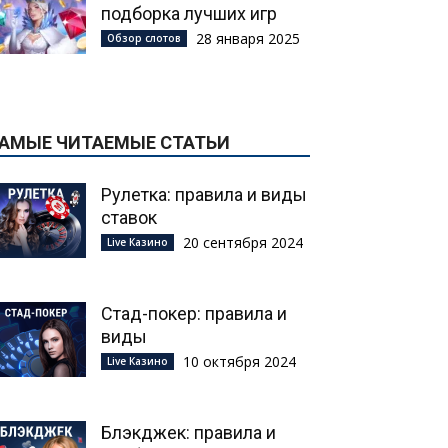
подборка лучших игр
28 января 2025
Обзор слотов
АМЫЕ ЧИТАЕМЫЕ СТАТЬИ
Рулетка: правила и виды
ставок
20 сентября 2024
Live Казино
Стад-покер: правила и
виды
10 октября 2024
Live Казино
Блэкджек: правила и