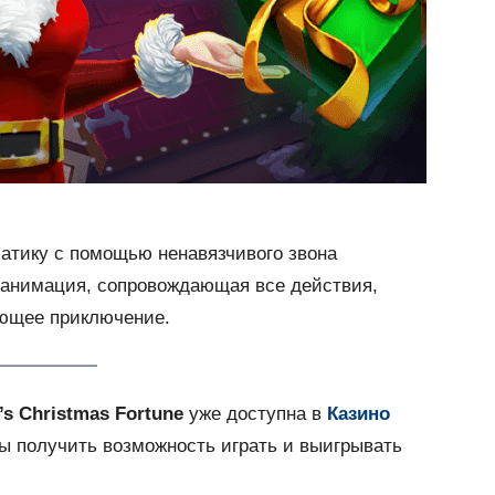
матику с помощью ненавязчивого звона
я анимация, сопровождающая все действия,
ающее приключение.
’s Christmas Fortune
уже доступна в
Казино
бы получить возможность играть и выигрывать