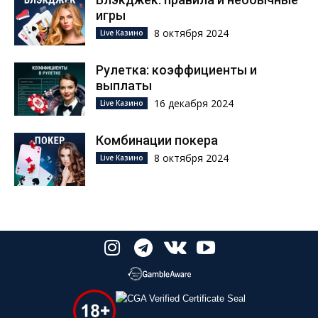
игры
8 октября 2024
Live Казино
Рулетка: коэффициенты и
выплаты
16 декабря 2024
Live Казино
Комбинации покера
8 октября 2024
Live Казино