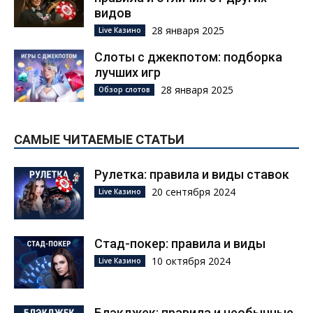
видов
28 января 2025
Live Казино
Слоты с джекпотом: подборка
лучших игр
28 января 2025
Обзор слотов
САМЫЕ ЧИТАЕМЫЕ СТАТЬИ
Рулетка: правила и виды ставок
20 сентября 2024
Live Казино
Стад-покер: правила и виды
10 октября 2024
Live Казино
Блэкджек: правила и необычные