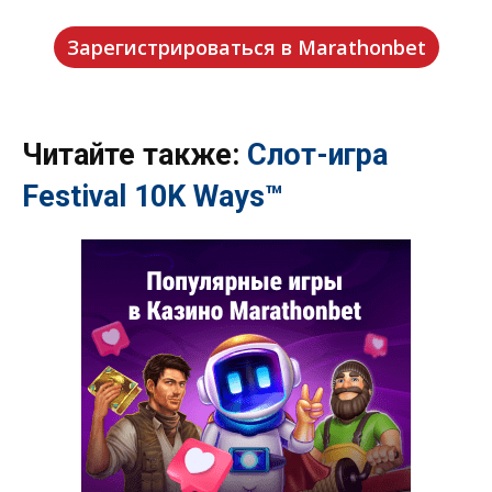
Зарегистрироваться в Marathonbet
Читайте также:
Слот-игра
Festival 10K Ways™