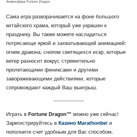
Атмосфера Fortune Dragon
Сама игра разворачивается на фоне большого
китайского храма, который уже украшен к
празднику. Вы также можете насладиться
потрясающе яркой и захватывающей анимацией:
огнем дракона, снопом светящихся искр, которые
ветер разносит вокруг, стремительно
пролетающими фениксами и другими
завораживающими действиями, которые
сопровождают каждый Ваш выигрыш.
Играть в
Fortune Dragon™
можно уже сейчас!
Зарегистрируйтесь в
Казино Marathonbe
t
и
пополните счет удобным для Вас способом.