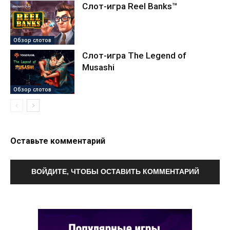
Слот-игра Reel Banks™
Обзор слотов
Слот-игра The Legend of
Musashi
Обзор слотов
Оставьте комментарий
ВОЙДИТЕ, ЧТОБЫ ОСТАВИТЬ КОММЕНТАРИЙ