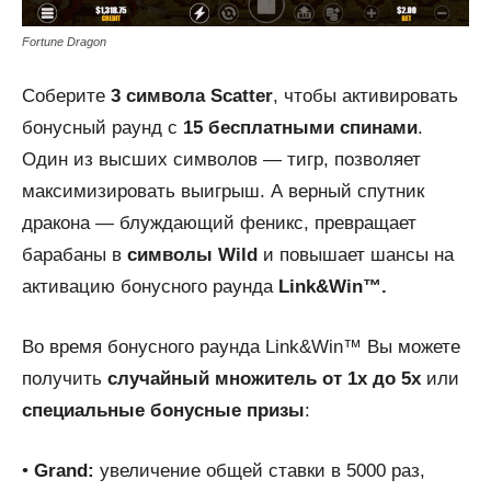
Fortune Dragon
Соберите
3 символа
Scatter
, чтобы активировать
бонусный раунд с
15 бесплатными спинами
.
Один из высших символов — тигр, позволяет
максимизировать выигрыш. А верный спутник
дракона — блуждающий феникс, превращает
барабаны в
символы Wild
и повышает шансы на
активацию бонусного раунда
Link&Win™.
Во время бонусного раунда Link&Win™ Вы можете
получить
случайный множитель от 1х до 5х
или
специальные бонусные призы
:
•
Grand:
увеличение общей ставки в 5000 раз,