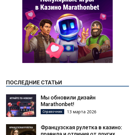
ПОСЛЕДНИЕ СТАТЬИ
Мы обновили дизайн
Marathonbet!
13 марта 2026
Справочник
Французская рулетка в казино:
правила и отличия от других