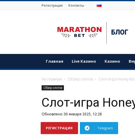
Регистрация
Контакты
Блог
Marathonbet
Главная
Live Казино
Казино
Ви
На главную
Обзор слотов
Слот-игра Honey Ru
Обзор слотов
Слот-игра Hone
Обновлено
30 января 2025, 12:28
РЕГИСТРАЦИЯ
Telegram