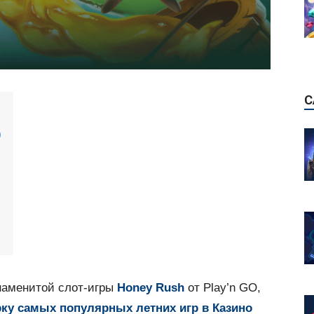
С
0
наменитой слот-игры
Honey Rush
от Play’n GO,
ку самых популярных летних игр в Казино