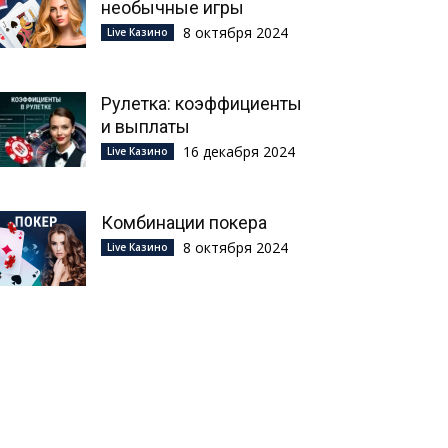
необычные игры
8 октября 2024
Live Казино
Рулетка: коэффициенты
и выплаты
16 декабря 2024
Live Казино
Комбинации покера
8 октября 2024
Live Казино