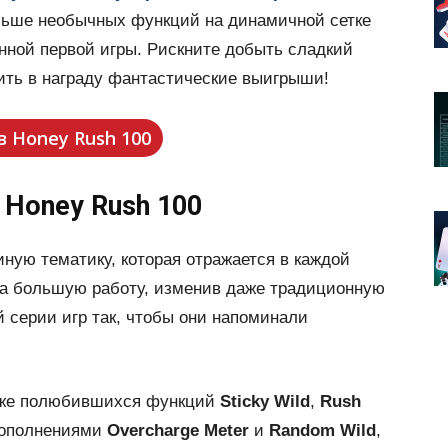
ольше необычных функций на динамичной сетке
нной первой игры. Рискните добыть сладкий
чить в награду фантастические выигрыши!
в Honey Rush 100
 Honey Rush 100
ную тематику, которая отражается в каждой
ла большую работу, изменив даже традиционную
й серии игр так, чтобы они напоминали
 уже полюбившихся функций
Sticky Wild
,
Rush
дополнениями
Overcharge Meter
и
Random Wild
,