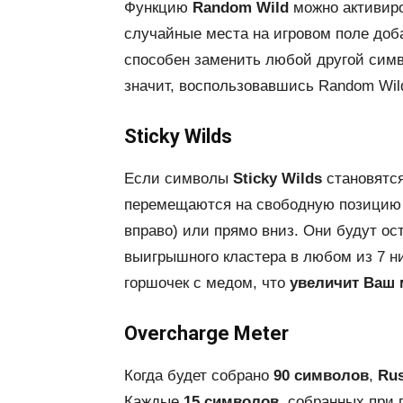
Функцию
Random Wild
можно активиро
случайные места на игровом поле до
способен заменить любой другой сим
значит, воспользовавшись Random Wil
Sticky Wilds
Если символы
Sticky Wilds
становятся
перемещаются на свободную позицию 
вправо) или прямо вниз. Они будут ост
выигрышного кластера в любом из 7 ни
горшочек с медом, что
увеличит Ваш 
Overcharge Meter
Когда будет собрано
90 символов
,
Rus
Каждые
15 символов
, собранных при 