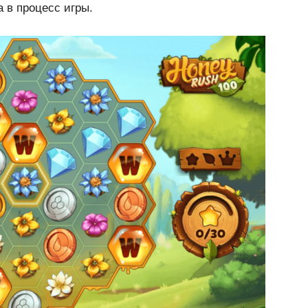
 в процесс игры.