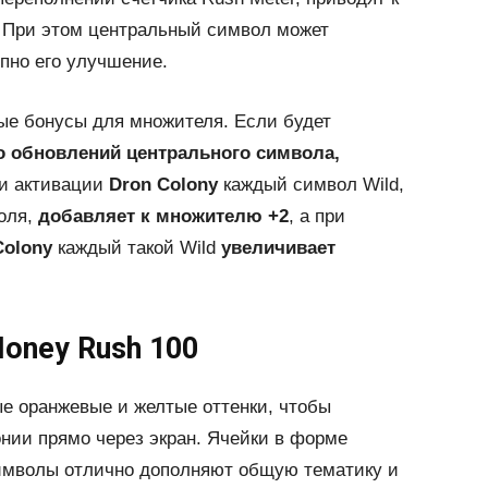
. При этом центральный символ может
упно его улучшение.
ые бонусы для множителя. Если будет
 обновлений центрального символа,
ри активации
Dron
Colony
каждый символ Wild,
оля,
добавляет к множителю +2
, а при
Colony
каждый такой Wild
увеличивает
oney Rush 100
ые оранжевые и желтые оттенки, чтобы
онии прямо через экран. Ячейки в форме
символы отлично дополняют общую тематику и