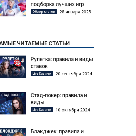
подборка лучших игр
28 января 2025
Обзор слотов
АМЫЕ ЧИТАЕМЫЕ СТАТЬИ
Рулетка: правила и виды
ставок
20 сентября 2024
Live Казино
Стад-покер: правила и
виды
10 октября 2024
Live Казино
Блэкджек: правила и