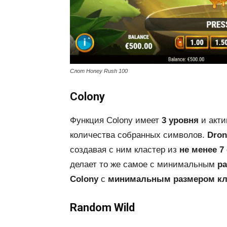
Слот Honey Rush 100
Colony
Функция Colony имеет
3 уровня
и акти
количества собранных символов.
Dron
создавая с ним кластер из
не менее 
делает то же самое с минимальным
ра
Colony
с
минимальным размером кла
Random Wild