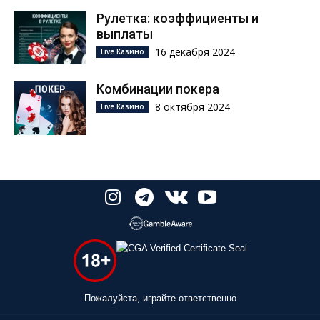
Рулетка: коэффициенты и
выплаты
16 декабря 2024
Live Казино
Комбинации покера
8 октября 2024
Live Казино
Пожалуйста, играйте ответственно