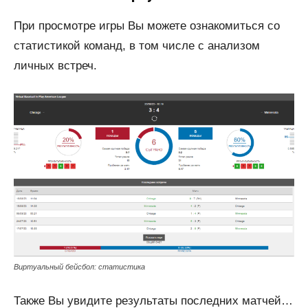
При просмотре игры Вы можете ознакомиться со
статистикой команд, в том числе с анализом
личных встреч.
Виртуальный бейсбол: статистика
Также Вы увидите результаты последних матчей…