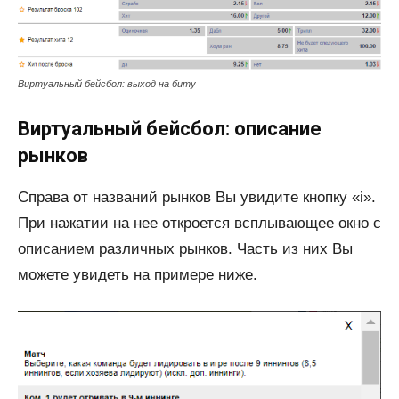
Виртуальный бейсбол: выход на биту
Виртуальный бейсбол: описание
рынков
Справа от названий рынков Вы увидите кнопку «i».
При нажатии на нее откроется всплывающее окно с
описанием различных рынков. Часть из них Вы
можете увидеть на примере ниже.