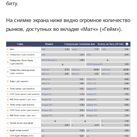
биту.
На снимке экрана ниже видно огромное количество
рынков, доступных во вкладке «Матч» («Гейм»).