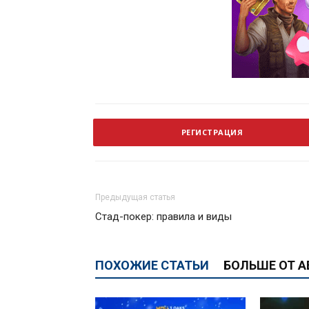
РЕГИСТРАЦИЯ
Предыдущая статья
Стад-покер: правила и виды
ПОХОЖИЕ СТАТЬИ
БОЛЬШЕ ОТ А