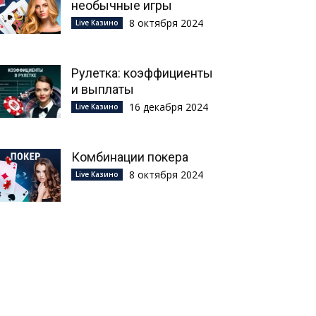
необычные игры
8 октября 2024
Live Казино
Рулетка: коэффициенты
и выплаты
16 декабря 2024
Live Казино
Комбинации покера
8 октября 2024
Live Казино