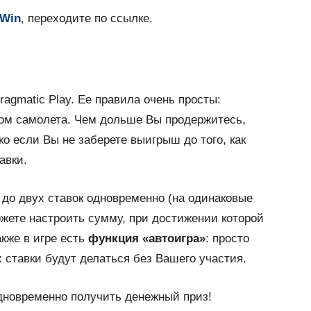
 Win
, переходите по ссылке.
ragmatic Play. Ее правила очень просты:
том самолета. Чем дольше Вы продержитесь,
о если Вы не заберете выигрыш до того, как
авки.
 до двух ставок одновременно (на одинаковые
ожете настроить сумму, при достижении которой
кже в игре есть
функция «автоигра»
: просто
х ставки будут делаться без Вашего участия.
одновременно получить денежный приз!