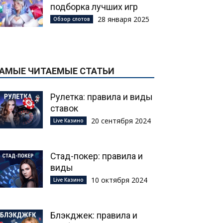
подборка лучших игр
28 января 2025
Обзор слотов
АМЫЕ ЧИТАЕМЫЕ СТАТЬИ
Рулетка: правила и виды
ставок
20 сентября 2024
Live Казино
Стад-покер: правила и
виды
10 октября 2024
Live Казино
Блэкджек: правила и