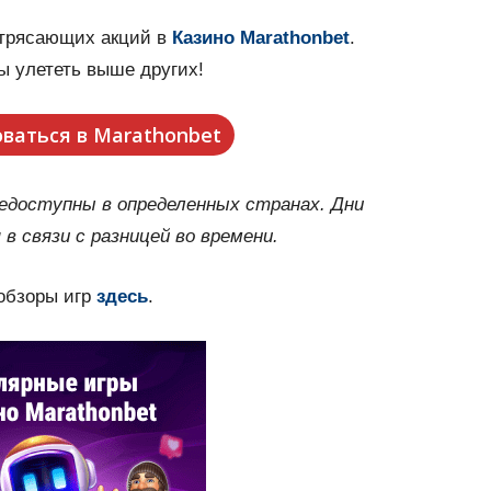
отрясающих акций в
Казино Marathonbet
.
ы улететь выше других!
ваться в Marathonbet
едоступны в определенных странах. Дни
в связи с разницей во времени.
 обзоры игр
здесь
.