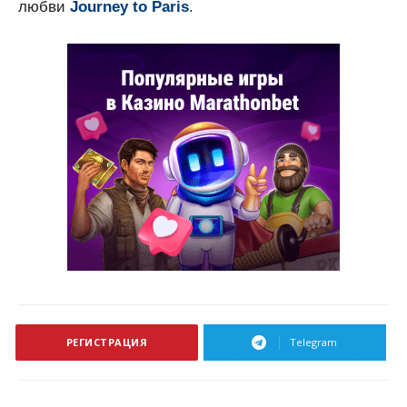
любви
Journey to Paris
.
РЕГИСТРАЦИЯ
Telegram