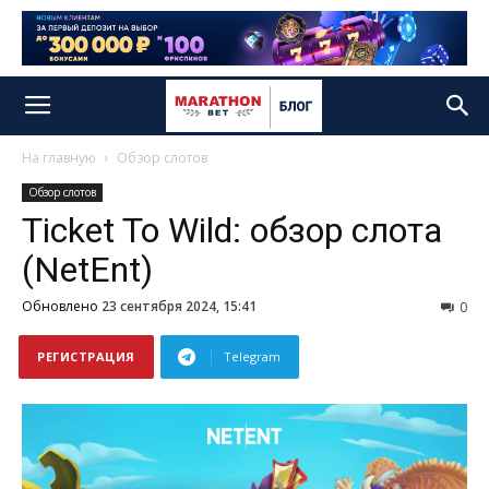
На главную
Обзор слотов
Обзор слотов
Ticket To Wild: обзор слота
(NetEnt)
Обновлено
23 сентября 2024, 15:41
0
РЕГИСТРАЦИЯ
Telegram