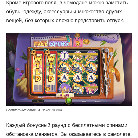
Кроме игрового поля, в чемодане можно заметить
обувь, одежду, аксессуары и множество других
вещей, без которых сложно представить отпуск.
Бесплатные спины в Ticket To Wild
Каждый бонусный раунд с бесплатными спинами
обстановка меняется. Вы оказываетесь в самолете,