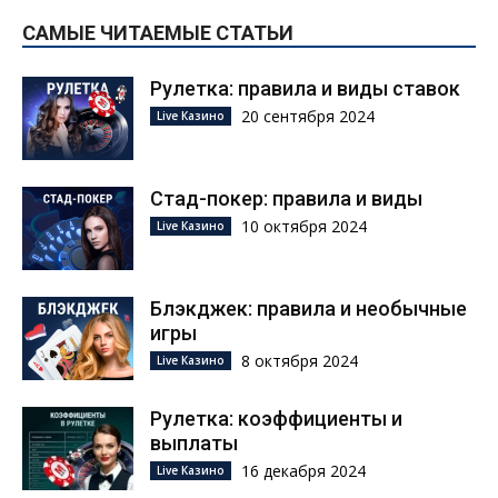
САМЫЕ ЧИТАЕМЫЕ СТАТЬИ
Рулетка: правила и виды ставок
20 сентября 2024
Live Казино
Стад-покер: правила и виды
10 октября 2024
Live Казино
Блэкджек: правила и необычные
игры
8 октября 2024
Live Казино
Рулетка: коэффициенты и
выплаты
16 декабря 2024
Live Казино