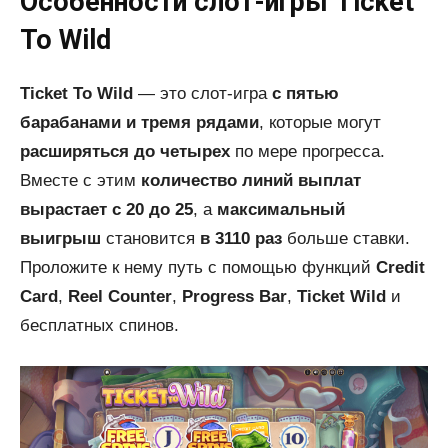
Особенности слот-игры
Ticket
To
Wild
Ticket
To
Wild
— это слот-игра
с пятью
барабанами и тремя рядами
, которые могут
расширяться до четырех
по мере прогресса.
Вместе с этим
количество линий выплат
вырастает с 20 до 25
, а
максимальный
выигрыш
становится
в 3110 раз
больше ставки.
Проложите к нему путь с помощью функций
Credit
Card
,
Reel Counter
,
Progress Bar
,
Ticket Wild
и
бесплатных спинов.